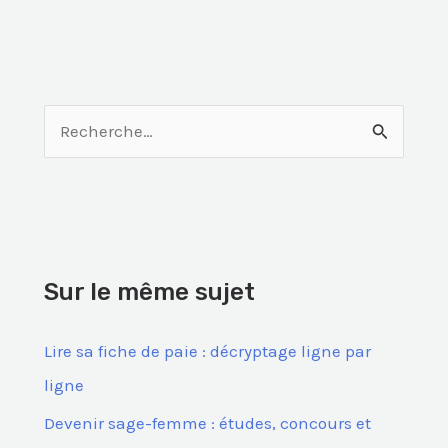
R
e
c
h
e
Sur le même sujet
r
c
Lire sa fiche de paie : décryptage ligne par
h
ligne
e
Devenir sage-femme : études, concours et
r