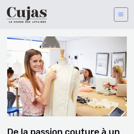
Aller
Navigation
Mai
au
des
Men
contenu
articles
De la passion couture à un