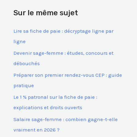
e
Sur le même sujet
r
c
Lire sa fiche de paie : décryptage ligne par
h
ligne
e
Devenir sage-femme : études, concours et
r
débouchés
Préparer son premier rendez-vous CEP : guide
:
pratique
Le 1 % patronal sur la fiche de paie :
explications et droits ouverts
Salaire sage-femme : combien gagne-t-elle
vraiment en 2026 ?