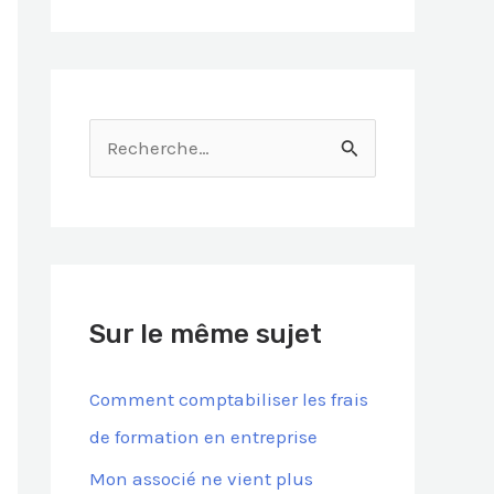
R
e
c
h
e
Sur le même sujet
r
c
Comment comptabiliser les frais
h
de formation en entreprise
e
Mon associé ne vient plus
r