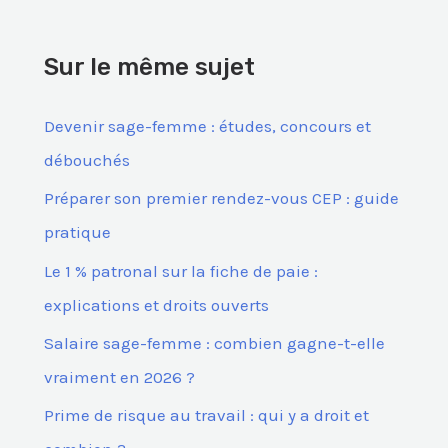
h
e
Sur le même sujet
r
c
Devenir sage-femme : études, concours et
h
débouchés
e
Préparer son premier rendez-vous CEP : guide
r
pratique
Le 1 % patronal sur la fiche de paie :
:
explications et droits ouverts
Salaire sage-femme : combien gagne-t-elle
vraiment en 2026 ?
Prime de risque au travail : qui y a droit et