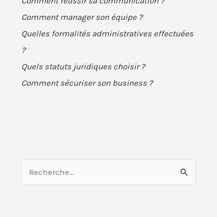
Comment réussir sa communication ?
Comment manager son équipe ?
Quelles formalités administratives effectuées
?
Quels statuts juridiques choisir ?
Comment sécuriser son business ?
R
e
c