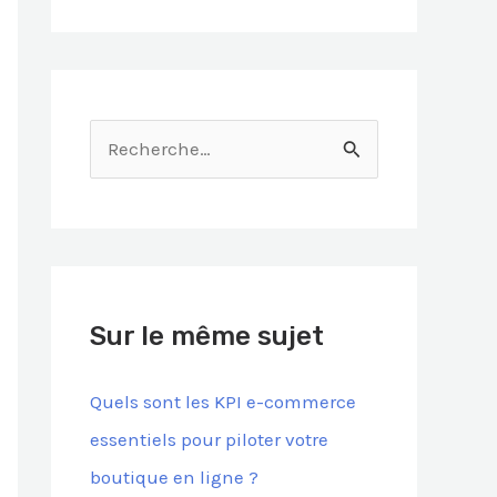
R
e
c
h
e
Sur le même sujet
r
c
Quels sont les KPI e-commerce
h
essentiels pour piloter votre
e
boutique en ligne ?
r