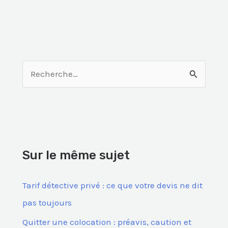
R
e
c
h
e
Sur le même sujet
r
c
Tarif détective privé : ce que votre devis ne dit
h
pas toujours
e
Quitter une colocation : préavis, caution et