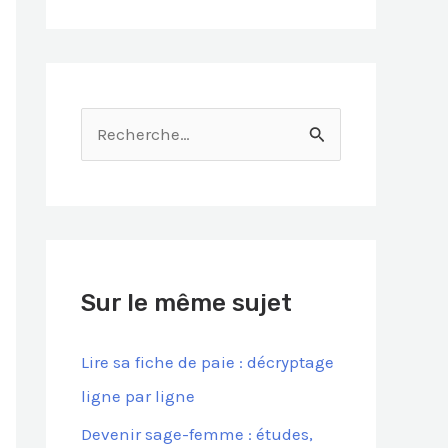
R
e
c
h
e
Sur le même sujet
r
c
Lire sa fiche de paie : décryptage
h
ligne par ligne
e
Devenir sage-femme : études,
r