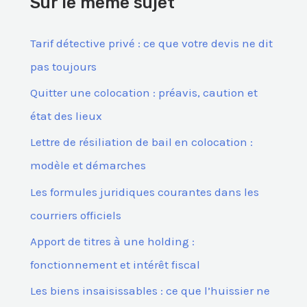
Sur le même sujet
r
c
Tarif détective privé : ce que votre devis ne dit
h
pas toujours
e
Quitter une colocation : préavis, caution et
r
état des lieux
Lettre de résiliation de bail en colocation :
:
modèle et démarches
Les formules juridiques courantes dans les
courriers officiels
Apport de titres à une holding :
fonctionnement et intérêt fiscal
Les biens insaisissables : ce que l’huissier ne