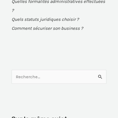
Quelles formalités administratives effectuées
?
Quels statuts juridiques choisir ?
Comment sécuriser son business ?
R
e
c
h
e