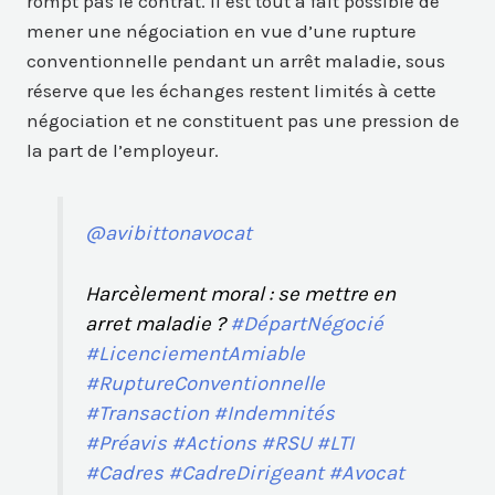
rompt pas le contrat. Il est tout à fait possible de
mener une négociation en vue d’une rupture
conventionnelle pendant un arrêt maladie, sous
réserve que les échanges restent limités à cette
négociation et ne constituent pas une pression de
la part de l’employeur.
@avibittonavocat
Harcèlement moral : se mettre en
arret maladie ?
#DépartNégocié
#LicenciementAmiable
#RuptureConventionnelle
#Transaction
#Indemnités
#Préavis
#Actions
#RSU
#LTI
#Cadres
#CadreDirigeant
#Avocat