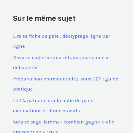
h
e
Sur le même sujet
r
c
Lire sa fiche de paie : décryptage ligne par
h
ligne
e
Devenir sage-femme : études, concours et
r
débouchés
Préparer son premier rendez-vous CEP : guide
:
pratique
Le 1 % patronal sur la fiche de paie :
explications et droits ouverts
Salaire sage-femme : combien gagne-t-elle
vraiment en 2026 ?