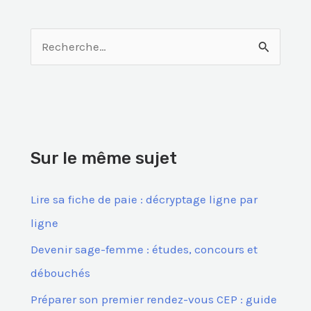
R
e
c
h
e
Sur le même sujet
r
c
Lire sa fiche de paie : décryptage ligne par
h
ligne
e
Devenir sage-femme : études, concours et
r
débouchés
Préparer son premier rendez-vous CEP : guide
: