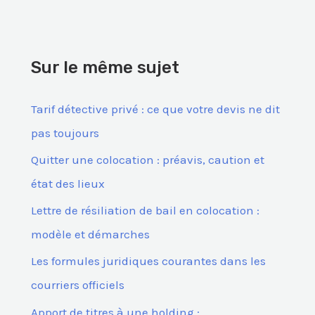
c
h
e
Sur le même sujet
r
c
Tarif détective privé : ce que votre devis ne dit
h
pas toujours
e
Quitter une colocation : préavis, caution et
r
état des lieux
Lettre de résiliation de bail en colocation :
:
modèle et démarches
Les formules juridiques courantes dans les
courriers officiels
Apport de titres à une holding :