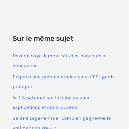
e
c
h
e
Sur le même sujet
r
c
Devenir sage-femme : études, concours et
h
débouchés
e
Préparer son premier rendez-vous CEP : guide
r
pratique
Le 1 % patronal sur la fiche de paie :
:
explications et droits ouverts
Salaire sage-femme : combien gagne-t-elle
vraiment en 2026 ?