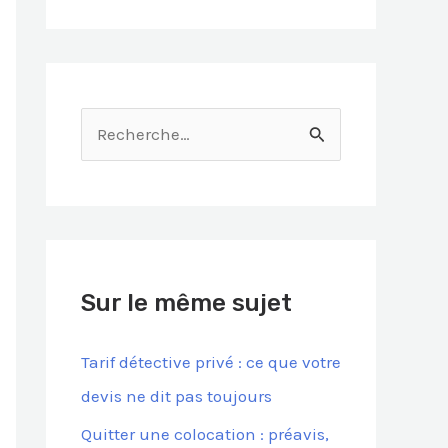
R
e
c
h
e
Sur le même sujet
r
c
Tarif détective privé : ce que votre
h
devis ne dit pas toujours
e
Quitter une colocation : préavis,
r