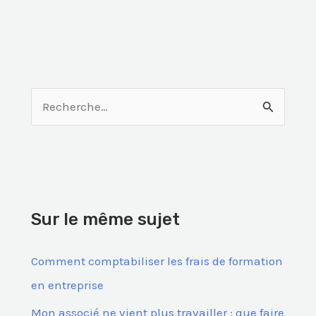
R
e
c
h
e
Sur le même sujet
r
c
Comment comptabiliser les frais de formation
h
en entreprise
e
Mon associé ne vient plus travailler : que faire