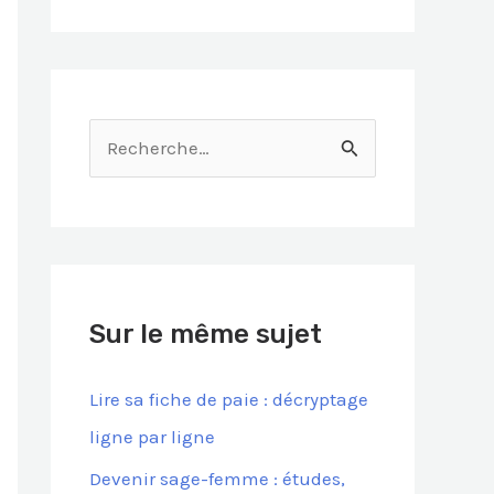
R
e
c
h
e
Sur le même sujet
r
c
Lire sa fiche de paie : décryptage
h
ligne par ligne
e
Devenir sage-femme : études,
r