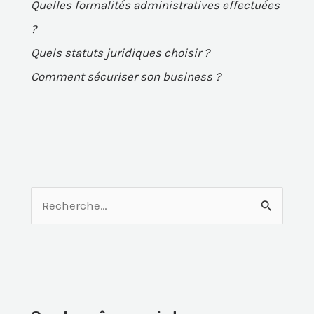
Quelles formalités administratives effectuées
?
Quels statuts juridiques choisir ?
Comment sécuriser son business ?
R
e
c
h
e