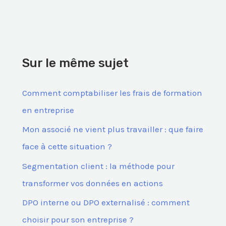
e
c
h
e
Sur le même sujet
r
c
Comment comptabiliser les frais de formation
h
en entreprise
e
Mon associé ne vient plus travailler : que faire
r
face à cette situation ?
Segmentation client : la méthode pour
:
transformer vos données en actions
DPO interne ou DPO externalisé : comment
choisir pour son entreprise ?