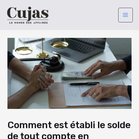
Aller
Navigation
Mai
au
des
Men
contenu
articles
Comment est établi le solde
de tout compte en