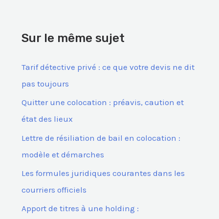
h
e
Sur le même sujet
r
c
Tarif détective privé : ce que votre devis ne dit
h
pas toujours
e
Quitter une colocation : préavis, caution et
r
état des lieux
Lettre de résiliation de bail en colocation :
:
modèle et démarches
Les formules juridiques courantes dans les
courriers officiels
Apport de titres à une holding :