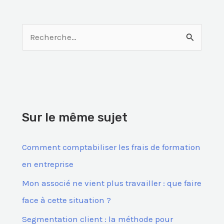
R
e
c
h
e
Sur le même sujet
r
c
Comment comptabiliser les frais de formation
h
en entreprise
e
Mon associé ne vient plus travailler : que faire
r
face à cette situation ?
Segmentation client : la méthode pour