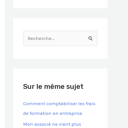
R
e
c
h
e
Sur le même sujet
r
c
Comment comptabiliser les frais
h
de formation en entreprise
e
Mon associé ne vient plus
r