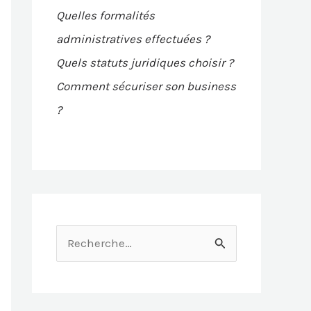
Quelles formalités
administratives effectuées ?
Quels statuts juridiques choisir ?
Comment sécuriser son business
?
R
e
c