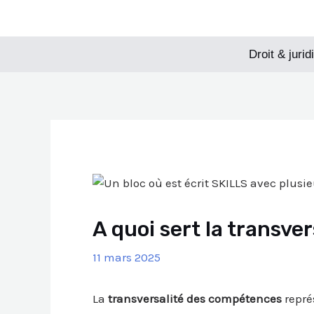
Aller
Navigation
au
des
contenu
articles
Droit & jurid
A quoi sert la transve
11 mars 2025
La
transversalité des compétences
repré