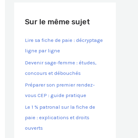
h
e
Sur le même sujet
r
c
Lire sa fiche de paie : décryptage
h
ligne par ligne
e
Devenir sage-femme : études,
r
concours et débouchés
Préparer son premier rendez-
:
vous CEP : guide pratique
Le 1 % patronal sur la fiche de
paie : explications et droits
ouverts